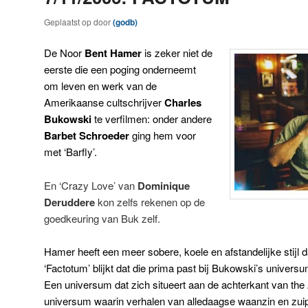
Geplaatst op
door
(godb)
De Noor
Bent Hamer
is zeker niet de
eerste die een poging onderneemt
om leven en werk van de
Amerikaanse cultschrijver
Charles
Bukowski
te verfilmen: onder andere
Barbet Schroeder
ging hem voor
met ‘Barfly’.
En ‘Crazy Love’ van
Dominique
Deruddere
kon zelfs rekenen op de
goedkeuring van Buk zelf.
Hamer heeft een meer sobere, koele en afstandelijke stijl d
‘Factotum’ blijkt dat die prima past bij Bukowski’s universu
Een universum dat zich situeert aan de achterkant van th
universum waarin verhalen van alledaagse waanzin en zuip