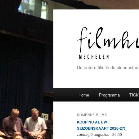
De betere film in de binnenstad
Hoofdmenu
Home
Programma
TICK
Spring naar de primaire inh
Spring naar de secundaire 
KOMENDE FILMS
KOOP NU AL UW
SEIZOENSKAART 2026-27!
zondag 9 augustus - 20:00