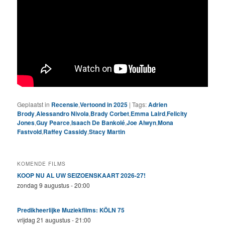
Geplaatst in
Recensie
,
Vertoond in 2025
|
Tags:
Adrien
Brody
,
Alessandro Nivola
,
Brady Corbet
,
Emma Laird
,
Felicity
Jones
,
Guy Pearce
,
Isaach De Bankolé
,
Joe Alwyn
,
Mona
Fastvold
,
Raffey Cassidy
,
Stacy Martin
KOMENDE FILMS
KOOP NU AL UW SEIZOENSKAART 2026-27!
zondag 9 augustus - 20:00
Predikheerlijke Muziekfilms: KÖLN 75
vrijdag 21 augustus - 21:00