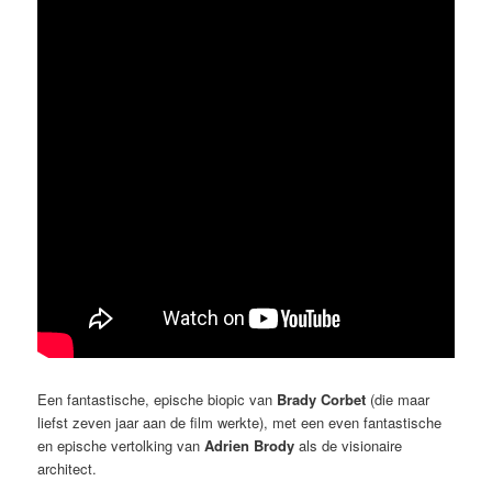
Een fantastische, epische biopic van
Brady Corbet
(die maar
liefst zeven jaar aan de film werkte), met een even fantastische
en epische vertolking van
Adrien Brody
als de visionaire
architect.