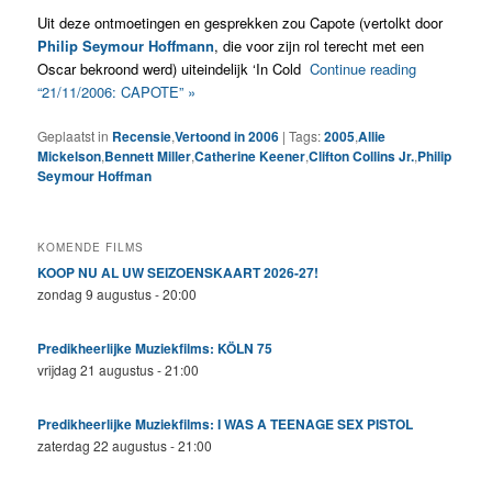
Uit deze ontmoetingen en gesprekken zou Capote (vertolkt door
Philip Seymour Hoffmann
, die voor zijn rol terecht met een
Oscar bekroond werd) uiteindelijk ‘In Cold
Continue reading
“21/11/2006: CAPOTE” »
Geplaatst in
Recensie
,
Vertoond in 2006
|
Tags:
2005
,
Allie
Mickelson
,
Bennett Miller
,
Catherine Keener
,
Clifton Collins Jr.
,
Philip
Seymour Hoffman
KOMENDE FILMS
KOOP NU AL UW SEIZOENSKAART 2026-27!
zondag 9 augustus - 20:00
Predikheerlijke Muziekfilms: KÖLN 75
vrijdag 21 augustus - 21:00
Predikheerlijke Muziekfilms: I WAS A TEENAGE SEX PISTOL
zaterdag 22 augustus - 21:00