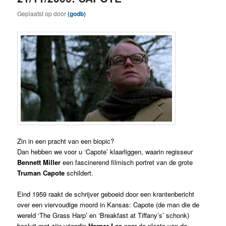
Geplaatst op
door
(godb)
Zin in een pracht van een biopic?
Dan hebben we voor u ‘Capote’ klaarliggen, waarin regisseur
Bennett Miller
een fascinerend filmisch portret van de grote
Truman Capote
schildert.
Eind 1959 raakt de schrijver geboeid door een krantenbericht
over een viervoudige moord in Kansas: Capote (de man die de
wereld ‘The Grass Harp’ en ‘Breakfast at Tiffany’s’ schonk)
besluit met zijn vriendin
Harper Lee
naar de plaats van de