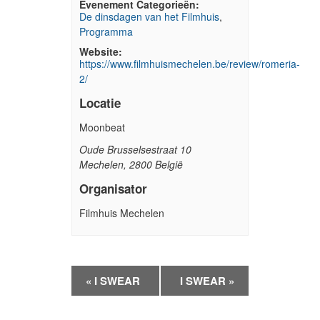
Evenement Categorieën:
De dinsdagen van het Filmhuis
,
Programma
Website:
https://www.filmhuismechelen.be/review/romeria-
2/
Locatie
Moonbeat
Oude Brusselsestraat 10
Mechelen
,
2800
België
Organisator
Filmhuis Mechelen
Evenement
«
I SWEAR
I SWEAR
»
Navigatie