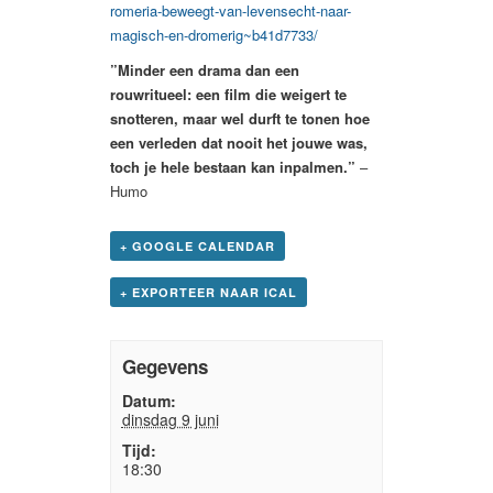
romeria-beweegt-van-levensecht-naar-
magisch-en-dromerig~b41d7733/
”Minder een drama dan een
rouwritueel: een film die weigert te
snotteren, maar wel durft te tonen hoe
een verleden dat nooit het jouwe was,
toch je hele bestaan kan inpalmen.”
–
Humo
+ GOOGLE CALENDAR
+ EXPORTEER NAAR ICAL
Gegevens
Datum:
dinsdag 9 juni
Tijd:
18:30