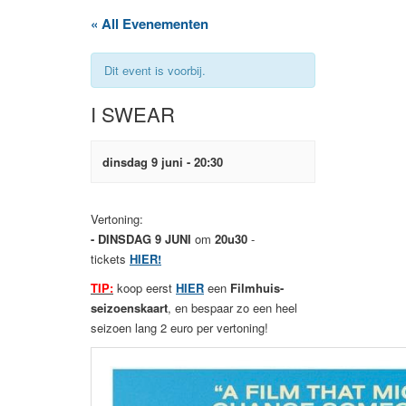
« All Evenementen
Dit event is voorbij.
I SWEAR
dinsdag 9 juni - 20:30
Vertoning:
- DINSDAG 9 JUNI
om
20u30
-
tickets
HIER!
TIP:
koop eerst
HIER
een
Filmhuis-
seizoenskaart
, en bespaar zo een heel
seizoen lang 2 euro per vertoning!