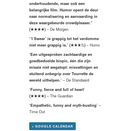
onderhoudende, maar ook een
belangrijke film. Humor opent de deur
naar normalisering en aanvaarding in
deze waargebeurde crowdpleaser.”
(★★★★)
– De Morgen
‘‘I Swear’ is grappig tot het verdomme
niet meer grappig is.’ (★★★½)
– Humo
‘Een uitgesproken zachtaardige en
goedbedoelde biopic, één die zijn
missie niet wegstopt: misvattingen en
stuitend onbegrip over Tourrette de
wereld uithelpen.’
– De Standaard
‘Funny, fierce and full of heart’
(★★★★)
– The Guardian
‘Empathetic, funny and myth-busting’
–
Time Out
+ GOOGLE CALENDAR