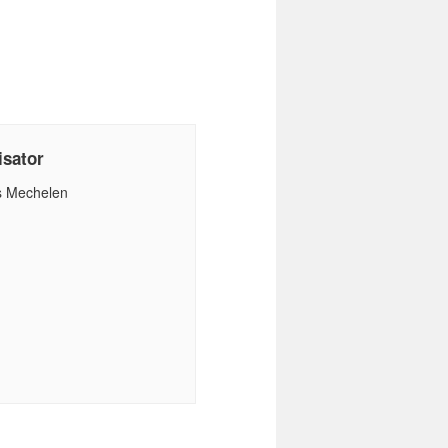
isator
s Mechelen