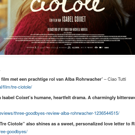
:
e film met een prachtige rol van Alba Rohrwacher’
– Ciao Tutti
l/film/tre-ciotole/
 Isabel Coixet’s humane, heartfelt drama. A charmingly bitterswe
m/reviews/three-goodbyes-review-alba-rohrwacher-1236544515/
Tre Ciotole” also shines as a sweet, personalized love letter to 
hree-goodbyes/