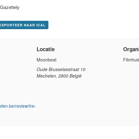
Gazettely
 EXPORTEER NAAR ICAL
Locatie
Organ
Moonbeat
Filmhui
Oude Brusselsestraat 10
Mechelen
,
2800
België
len.be/review/tre-