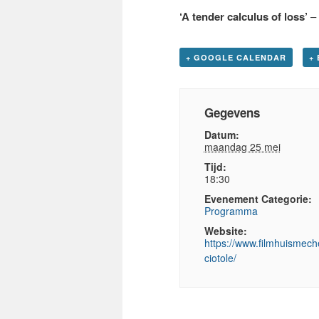
‘A tender calculus of loss’
– 
+ GOOGLE CALENDAR
+
Gegevens
Datum:
maandag 25 mei
Tijd:
18:30
Evenement Categorie:
Programma
Website:
https://www.filmhuismeche
ciotole/