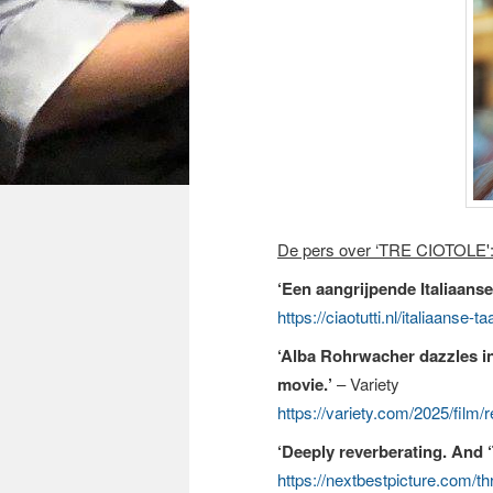
De pers over ‘TRE CIOTOLE'
‘Een aangrijpende Italiaans
https://ciaotutti.nl/italiaanse-taa
‘Alba Rohrwacher dazzles in
movie.’
– Variety
https://variety.com/2025/fil
‘Deeply reverberating. And ‘
https://nextbestpicture.com/t