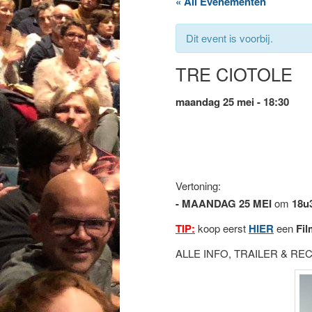
« All Evenementen
Dit event is voorbij.
TRE CIOTOLE
maandag 25 mei - 18:30
Vertoning:
- MAANDAG 25 MEI
om
18u
TIP:
koop eerst
HIER
een
Fil
ALLE INFO, TRAILER & R