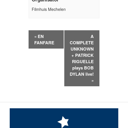
Filmhuis Mechelen
Evenement
«
EN
A
Navigatie
FANFARE
COMPLETE
UNKNOWN
+ PATRICK
RIGUELLE
plays BOB
DYLAN live!
»