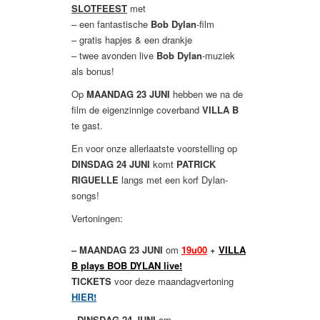
SLOTFEEST
met
– een fantastische
Bob Dylan
-film
– gratis hapjes & een drankje
– twee avonden live
Bob Dylan
-muziek
als bonus!
Op
MAANDAG 23 JUNI
hebben we na de
film de eigenzinnige coverband
VILLA B
te gast.
En voor onze allerlaatste voorstelling op
DINSDAG 24 JUNI
komt
PATRICK
RIGUELLE
langs met een korf Dylan-
songs!
Vertoningen:
– MAANDAG 23 JUNI
om
19u00
+
VILLA
B plays BOB DYLAN live!
TICKETS
voor deze maandagvertoning
HIER!
- DINSDAG 24 JUNI
om