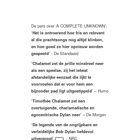
De pers over ‘A COMPLETE UNKNOWN’:
‘Het is ontroerend hoe fris en relevant
al die prachtsongs nog altijd klinken,
en hoe goed ze hier opnieuw worden
gespeeld’
- De Standaard
‘Chalamet zet de prille minstreel neer
als een speelse, zij het ietwat
afstandelijke eenzaat die lijkt te
voorvoelen dat er voor hem een
bijzonder pad ligt uitgestippeld’
– Humo
‘Timothée Chalamet zet een
overtuigende, charismatische en
egocentrische Dylan neer’
– De Morgen
‘De legende van de ongrijpbare en
verleidelijke Bob Dylan liefdevol
uitvergroot’ (****)
- NRC